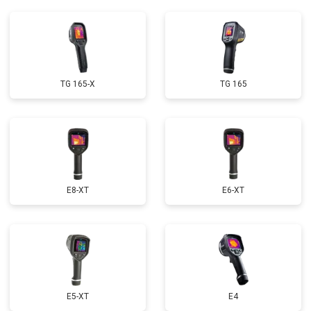
TG 165-X
TG 165
E8-XT
E6-XT
E5-XT
E4