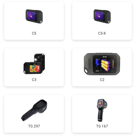
С5
С3-Х
С3
C2
TG 297
TG 167