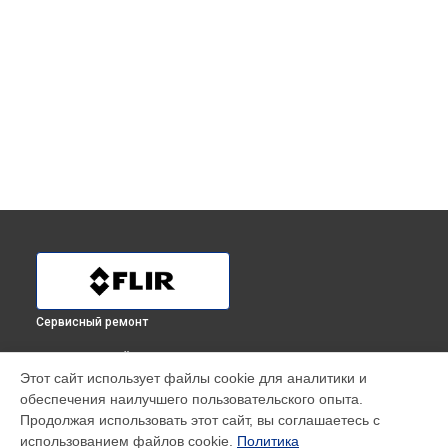
Сервисный ремонт
ВЫБЕРИ СВОЙ ГОРОД
Этот сайт использует файлы cookie для аналитики и
Ремонт оптики тепловизора TG 267 Flir в
Краснодаре
обеспечения наилучшего пользовательского опыта.
Ремонт оптики тепловизора TG 267 Flir в
Ростове-на-Дону
Продолжая использовать этот сайт, вы соглашаетесь с
Ремонт оптики тепловизора TG 267 Flir в
Нижнем
использованием файлов cookie.
Политика