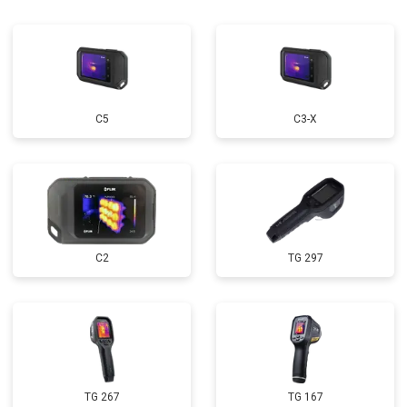
С5
С3-Х
C2
TG 297
TG 267
TG 167