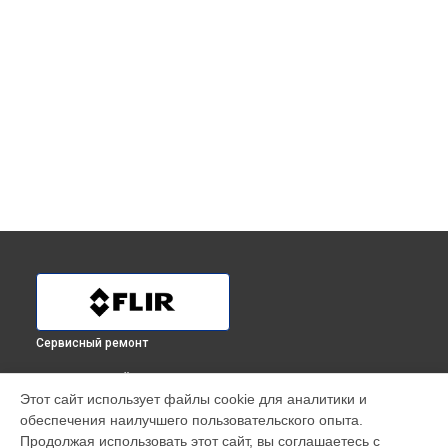
Сервисный ремонт
ВЫБЕРИ СВОЙ ГОРОД
Этот сайт использует файлы cookie для аналитики и
Прошивка тепловизора С3 Flir в
Краснодаре
обеспечения наилучшего пользовательского опыта.
Прошивка тепловизора С3 Flir в
Ростове-на-Дону
Продолжая использовать этот сайт, вы соглашаетесь с