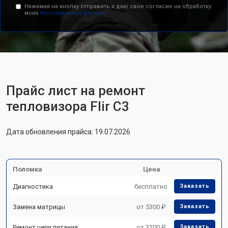
Нажимая на кнопку отправить я даю свое согласие на обработку
моих
персональных данных.
Прайс лист на ремонт
тепловизора Flir С3
Дата обновления прайса: 19.07.2026
Поломка
Цена
Диагностика
бесплатно
Заказать
Замена матрицы
от 5300 ₽
Заказать
Ремонт цепи питания
от 3200 ₽
Заказать