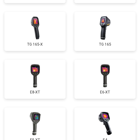
TG 165-X
TG 165
E8-XT
E6-XT