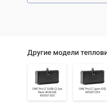
Замена разъемов
Замена корпуса
Ремонт или замена детектора
Другие модели теплови
ONE Pro LT (USB-C) (на
ONE Pro LT (для iOS)
базе Android)
435001203
435001303