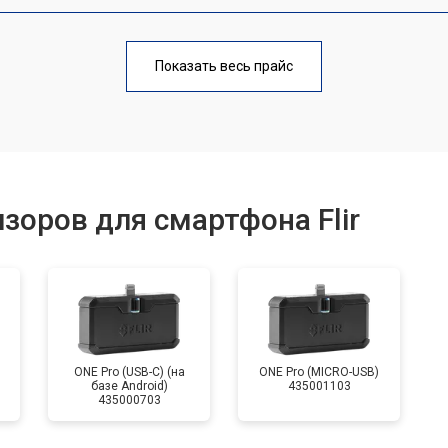
от 40 мин
о
Показать весь прайс
от 60 мин
о
от 70 мин
о
зоров для смартфона Flir
ONE Pro (USB-C) (на
ONE Pro (MICRO-USB)
базе Android)
435001103
435000703