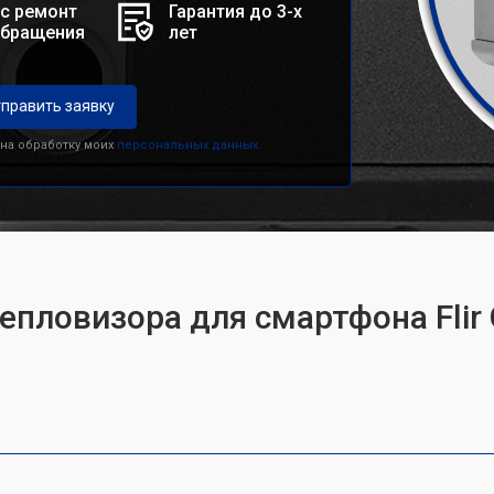
с ремонт
Гарантия до 3-х
обращения
лет
править заявку
 на обработку моих
персональных данных.
епловизора для смартфона Flir 