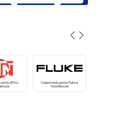
центр ATN в
Сервисный центр Fluke в
Сервисный ц
бинске
Челябинске
Челя