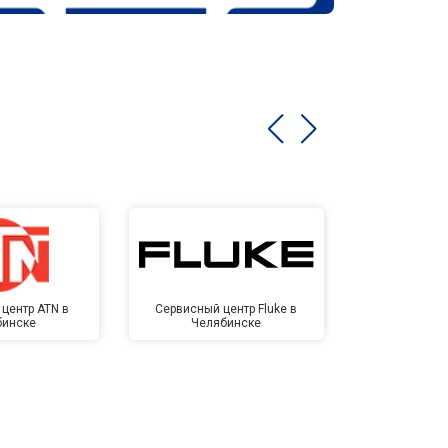
центр ATN в
Сервисный центр Fluke в
Сервисный ц
бинске
Челябинске
Челя