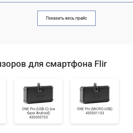
от 40 мин
о
Показать весь прайс
от 60 мин
о
от 70 мин
о
зоров для смартфона Flir
ONE Pro (USB-C) (на
ONE Pro (MICRO-USB)
базе Android)
435001103
435000703