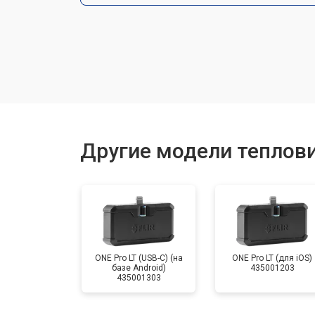
Замена разъемов
Замена корпуса
Ремонт или замена детектора
Другие модели теплови
ONE Pro LT (USB-C) (на
ONE Pro LT (для iOS)
базе Android)
435001203
435001303