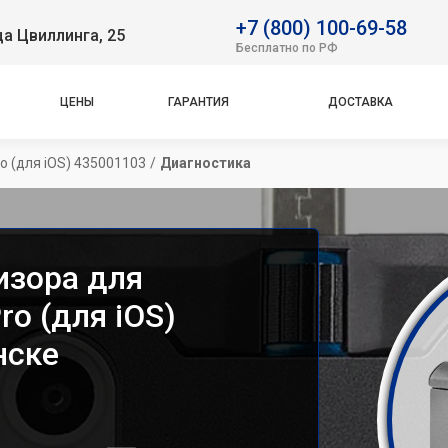
+7 (800) 100-69-58
ца Цвиллинга, 25
Бесплатно по РФ
ЦЕНЫ
ГАРАНТИЯ
ДОСТАВКА
o (для iOS) 435001103
/
Диагностика
изора для
ro (для iOS)
нске