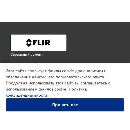
Сервисный ремонт
ВЫБЕРИ СВОЙ ГОРОД
Этот сайт использует файлы cookie для аналитики и
Ремонт электроники тепловизионного бинокля Flir в
обеспечения наилучшего пользовательского опыта.
Краснодаре
Продолжая использовать этот сайт, вы соглашаетесь с
Ремонт электроники тепловизионного бинокля Flir в
использованием файлов cookie.
Политика
Ростове-на-Дону
конфиденциальности
Ремонт электроники тепловизионного бинокля Flir в
Нижнем Новгороде
Принять все
Ремонт электроники тепловизионного бинокля Flir в
Новосибирске
Ремонт электроники тепловизионного бинокля Flir в
Челябинске