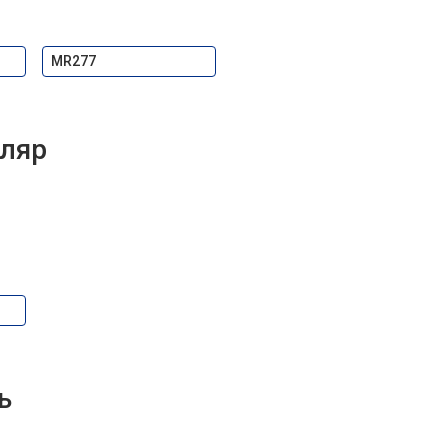
MR277
ляр
ь