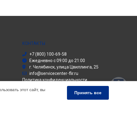
КОНТАКТЫ
+7 (800) 100-69-58
Ежедневно с 09:00 до 21:00
г. Челябинск, улица Цвиллинга, 25
info@servicecenter-flir.ru
Политика конфиденциальности
ьзовать этот сайт, вы
Способы оплаты
Принять все
й сервис Flir, мы предлагаем высококачественные
 Обратите внимание, что цены, указанные на нашем
акже стоит отметить, что торговая марка Flir,