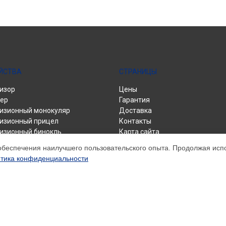
ЙСТВА
СТРАНИЦЫ
изор
Цены
ер
Гарантия
изионный монокуляр
Доставка
изионный прицел
Контакты
изионный бинокль
Карта сайта
изор для смартфона
обеспечения наилучшего пользовательского опыта. Продолжая испол
тика конфиденциальности
м обслуживании устройств Flir. Хотя мы и не представляем официальны
ику, техническое обслуживание и настройку различных продуктов Флир.
ктуальной информации, пожалуйста, свяжитесь с нашими менеджерами. Т
пользуется нами только для информационных целей.