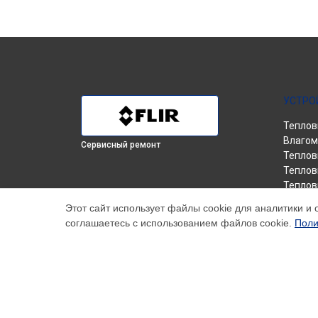
УСТРО
Теплов
Влагом
Сервисный ремонт
Теплов
Теплов
Теплов
Теплов
Этот сайт использует файлы cookie для аналитики и 
соглашаетесь с использованием файлов cookie.
Поли
Наш центр специализируется на ремонте и техническо
услуги постгарантийного ремонта, включая диагност
сайте, не являются окончательными; для получения а
упоминаемая на нашем сайте, зарегистрирована и ис